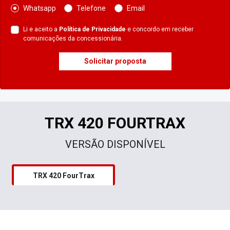
Whatsapp
Telefone
Email
Li e aceito a
Política de Privacidade
e concordo em receber
comunicações da concessionária.
Solicitar proposta
TRX 420 FOURTRAX
VERSÃO DISPONÍVEL
TRX 420 FourTrax