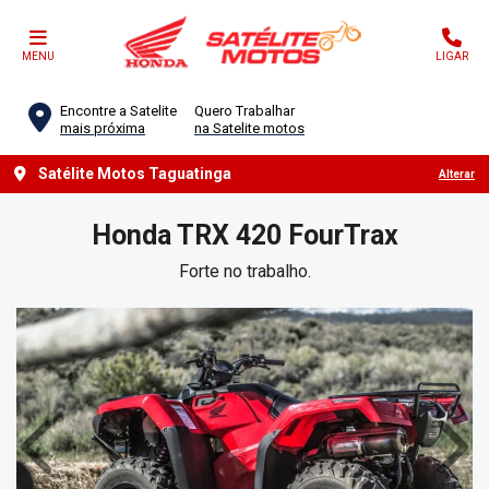
MENU
LIGAR
Encontre a Satelite
Quero Trabalhar
mais próxima
na Satelite motos
Satélite Motos Taguatinga
Alterar
Honda
TRX 420 FourTrax
Forte no trabalho.
Anterior
Próx