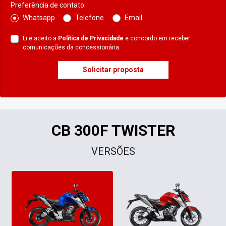
Preferência de contato:
Whatsapp
Telefone
Email
Li e aceito a
Política de Privacidade
e concordo em receber
comunicações da concessionária.
Solicitar proposta
CB 300F TWISTER
VERSÕES