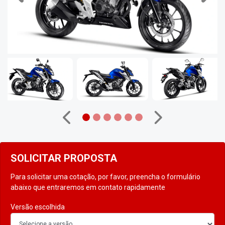
Anterior
Próximo
SOLICITAR PROPOSTA
Para solicitar uma cotação, por favor, preencha o formulário
abaixo que entraremos em contato rapidamente
Versão escolhida