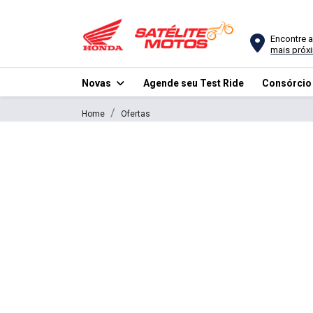
Encontre a
mais próx
Novas
Agende seu Test Ride
Consórci
Home
Ofertas