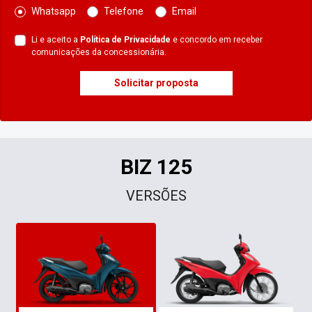
Whatsapp
Telefone
Email
Li e aceito a
Política de Privacidade
e concordo em receber
comunicações da concessionária.
Solicitar proposta
BIZ 125
VERSÕES