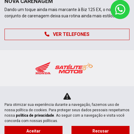
NOVA CARENAGEM
Dando um toque ainda mais marcante à Biz 125 EX, o novo
conjunto de carenagem deixa sua rotina ainda mais estilosa.
VER TELEFONES
Novas
Para otimizar sua experiência durante a navegação, fazemos uso de
nossa política de cookies. Para proteger seus dados pessoais respeitamos
Mapa do site
nossa
política de privacidade
. Ao seguir com a navegação e visita você
concorda com nossas políticas.
Política de privacidade
Aceitar
Recusar