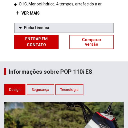
OHC, Monocilíndrico, 4 tempos, arrefecido a ar
VER MAIS
Ficha técnica
ENTRAR EM
Comparar
versão
CONTATO
Informações sobre POP 110i ES
Design
Segurança
Tecnologia