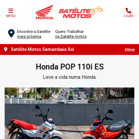
MENU
LIGAR
Encontre a Satelite
Quero Trabalhar
mais próxima
na Satelite motos
Satélite Motos Samambaia Sul
Alterar
Honda
POP 110i ES
Leve a vida numa Honda.
Anterior
Próx