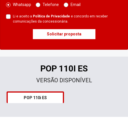
Whatsapp
Telefone
Email
Li e aceito a
Política de Privacidade
e concordo em receber
comunicações da concessionária.
Solicitar proposta
POP 110I ES
VERSÃO DISPONÍVEL
POP 110i ES