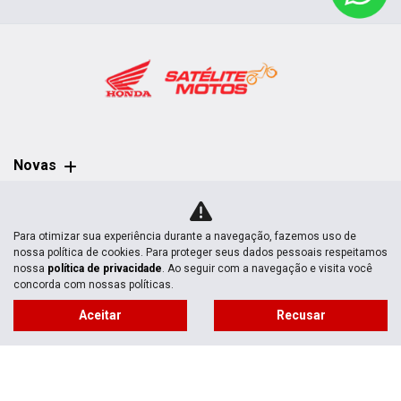
Novas
Mapa do site
Para otimizar sua experiência durante a navegação, fazemos uso de
nossa política de cookies. Para proteger seus dados pessoais respeitamos
Política de privacidade
nossa
política de privacidade
. Ao seguir com a navegação e visita você
concorda com nossas políticas.
Aceitar
Recusar
No trânsito, enxergar o outro salva vidas.