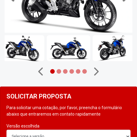
Anterior
Próximo
SOLICITAR PROPOSTA
Para solicitar uma cotação, por favor, preencha o formulário
abaixo que entraremos em contato rapidamente
Versão escolhida