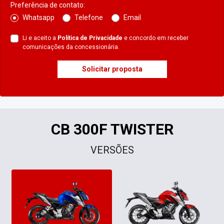
Preferência de contato:
Whatsapp
Telefone
Email
Li e aceito a
Política de Privacidade
e concordo em receber
comunicações da concessionária.
Solicitar proposta
CB 300F TWISTER
VERSÕES