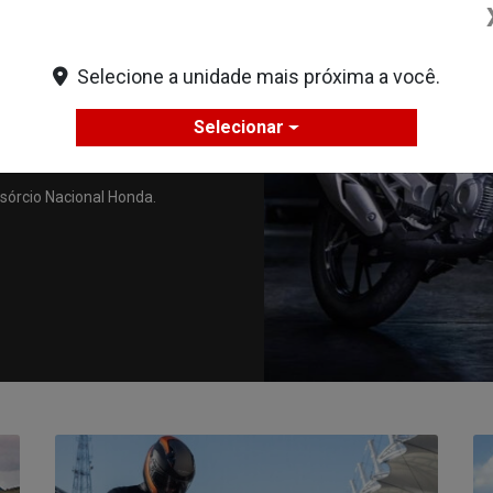
Selecione a unidade mais próxima a você.
segurança do modelo de consórcio
mente uma empresa líder pode
Selecionar
os flexíveis e uma das taxas de
sórcio Nacional Honda.