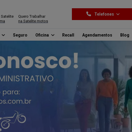
Telefones
 Satelite
Quero Trabalhar
ima
na Satelite motos
o
Seguro
Oficina
Recall
Agendamentos
Blog
.control_prev