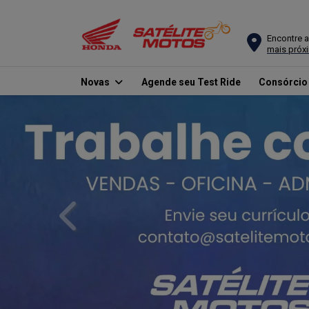
Encontre a
mais próx
Novas
Agende seu Test Ride
Consórci
templates.template-01.components.carousel.texts